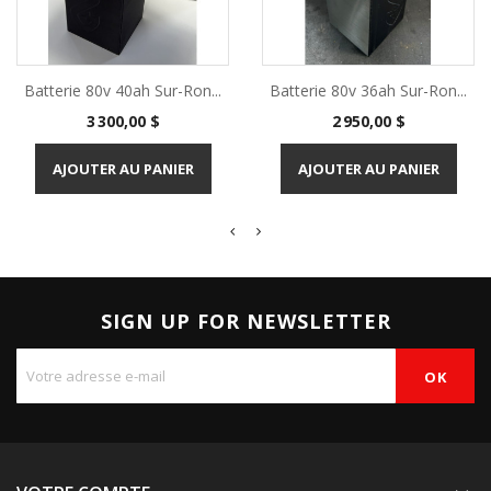
Batterie 80v 40ah Sur-Ron...
Batterie 80v 36ah Sur-Ron...
Prix
Prix
3 300,00 $
2 950,00 $
AJOUTER AU PANIER
AJOUTER AU PANIER
SIGN UP FOR NEWSLETTER